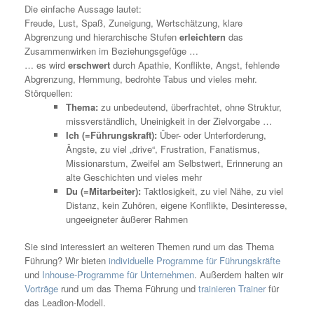
Die einfache Aussage lautet:
Freude, Lust, Spaß, Zuneigung, Wertschätzung, klare
Abgrenzung und hierarchische Stufen
erleichtern
das
Zusammenwirken im Beziehungsgefüge …
… es wird
erschwert
durch Apathie, Konflikte, Angst, fehlende
Abgrenzung, Hemmung, bedrohte Tabus und vieles mehr.
Störquellen:
Thema:
zu unbedeutend, überfrachtet, ohne Struktur,
missverständlich, Uneinigkeit in der Zielvorgabe …
Ich (=Führungskraft):
Über- oder Unterforderung,
Ängste, zu viel „drive“, Frustration, Fanatismus,
Missionarstum, Zweifel am Selbstwert, Erinnerung an
alte Geschichten und vieles mehr
Du (=Mitarbeiter):
Taktlosigkeit, zu viel Nähe, zu viel
Distanz, kein Zuhören, eigene Konflikte, Desinteresse,
ungeeigneter äußerer Rahmen
Sie sind interessiert an weiteren Themen rund um das Thema
Führung? Wir bieten
individuelle Programme für Führungskräfte
und
Inhouse-Programme für Unternehmen
. Außerdem halten wir
Vorträge
rund um das Thema Führung und
trainieren Trainer
für
das Leadion-Modell.