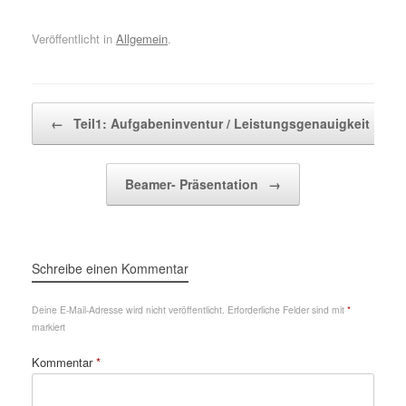
Veröffentlicht in
Allgemein
.
Beitragsnavigation
←
Teil1: Aufgabeninventur / Leistungsgenauigkeit
Beamer- Präsentation
→
Schreibe einen Kommentar
Deine E-Mail-Adresse wird nicht veröffentlicht.
Erforderliche Felder sind mit
*
markiert
Kommentar
*