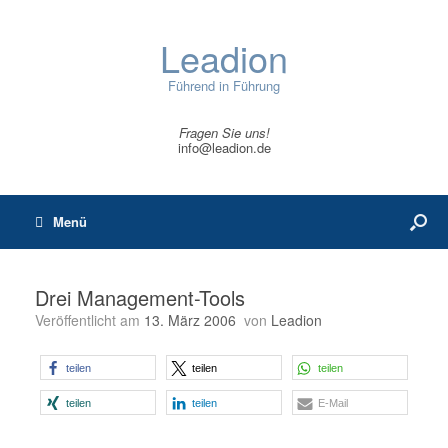
Leadion
Führend in Führung
Fragen Sie uns!
info@leadion.de
Menü
Drei Management-Tools
Veröffentlicht am
13. März 2006
von
Leadion
teilen
teilen
teilen
teilen
teilen
E-Mail