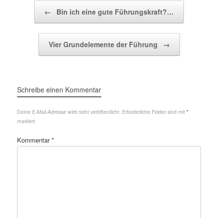
Beitragsnavigation
←
Bin ich eine gute Führungskraft?…
Vier Grundelemente der Führung
→
Schreibe einen Kommentar
Deine E-Mail-Adresse wird nicht veröffentlicht.
Erforderliche Felder sind mit
*
markiert
Kommentar
*