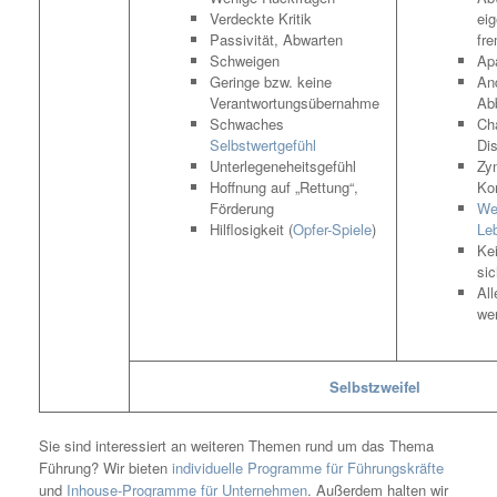
Verdeckte Kritik
eig
Passivität, Abwarten
fr
Schweigen
Ap
Geringe bzw. keine
An
Verantwortungsübernahme
Ab
Schwaches
Ch
Selbstwertgefühl
Di
Unterlegeneheitsgefühl
Zy
Hoffnung auf „Rettung“,
Ko
Förderung
We
Hilflosigkeit (
Opfer-Spiele
)
Le
Kei
si
All
wer
Selbstzweifel
Sie sind interessiert an weiteren Themen rund um das Thema
Führung? Wir bieten
individuelle Programme für Führungskräfte
und
Inhouse-Programme für Unternehmen
. Außerdem halten wir