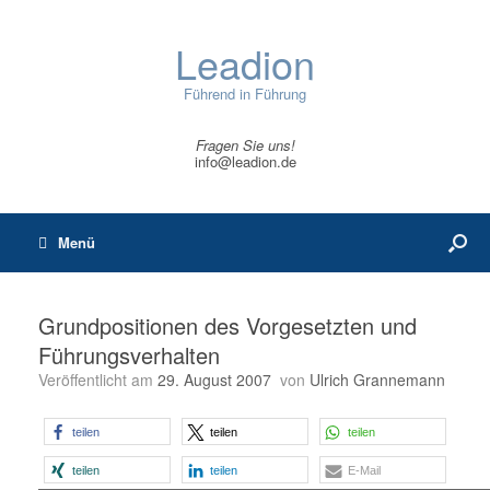
Leadion
Führend in Führung
Fragen Sie uns!
info@leadion.de
Menü
Grundpositionen des Vorgesetzten und
Führungsverhalten
Veröffentlicht am
29. August 2007
von
Ulrich Grannemann
teilen
teilen
teilen
teilen
teilen
E-Mail