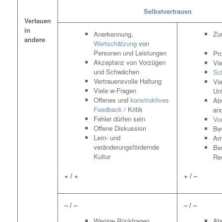
Selbstvertrauen
Vertauen
in
Anerkennung,
Zu
andere
Wertschätzung
von
Personen und Leistungen
Pr
Akzeptanz von Vorzügen
Vi
und Schwächen
Sc
Vertrauensvolle Haltung
Vie
Viele w-Fragen
Un
Offenes und
konstruktives
Ab
Feedback
/ Kritik
an
Fehler dürfen sein
Vo
Offene Diskussion
Be
Lern- und
Ar
veränderungsfördernde
Bes
Kultur
Re
+ / +
+ / –
– / –
– / –
Wenige Rückfragen
Ab