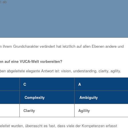
t ab
 in ihrem Grundcharakter verändert hat letztlich auf allen Ebenen andere und
en auf eine VUCA-Welt vorbereiten?
abgeleitete elegante Antwort ist: vision, understanding, clarity, agility.
C
A
Complexity
Ambiguity
Clarity
Agility
geleitet wurden, überrascht es fast, dass viele der Kompetenzen erfasst