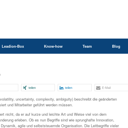
Leadion-Box
Know-how
Team
Blog
n
teilen
teilen
E-Mail
olatility, uncertainty, complexity, ambiguity) beschreibt die geänderten
ert und Mitarbeiter geführt werden müssen.
ndert nicht, da er auf kurze und leichte Art und Weise viel von dem
nderung erleben. Ob es nun Begriffe sind wie sprunghafte Innovation,
Dynamik, agile und selbststeuernde Organisation. Die Leitbegriffe vieler