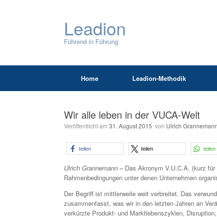
Leadion
Führend in Führung
Home
Leadion-Methodik
Wir alle leben in der VUCA-Welt
Veröffentlicht am
31. August 2015
von
Ulrich Granneman
teilen
teilen
teilen
Ulrich Grannemann –
Das Akronym V.U.C.A. (kurz für v
Rahmenbedingungen unter denen Unternehmen organisi
Der Begriff ist mittlerweile weit verbreitet. Das verwu
zusammenfasst, was wir in den letzten Jahren an Verä
verkürzte Produkt- und Marktlebenszyklen, Disruption, 