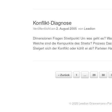
Konflikt-Diagnose
Veröffentlicht am
2. August 2005
von
Leadion
Dimensionen Fragen Streitpunkt Um was geht es? Was is
Welche sind die Kernpunkte des Streits? Prozess Das K
Steigert sich der Konflikt oder kühlt er ab? Parteien 
Beitragsnavigation
« Zurück
1
…
29
30
© 2025
Leadion
Grannemann+Partner