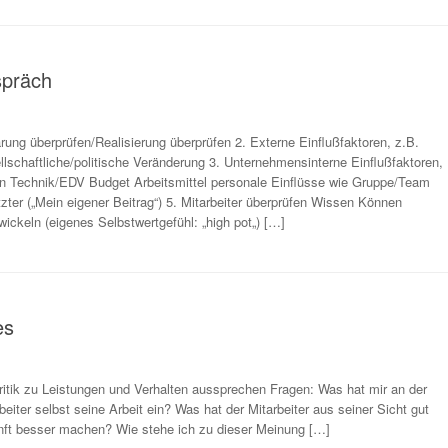
spräch
arung überprüfen/Realisierung überprüfen 2. Externe Einflußfaktoren, z.B.
schaftliche/politische Veränderung 3. Unternehmensinterne Einflußfaktoren,
ion Technik/EDV Budget Arbeitsmittel personale Einflüsse wie Gruppe/Team
zter („Mein eigener Beitrag“) 5. Mitarbeiter überprüfen Wissen Können
ickeln (eigenes Selbstwertgefühl: „high pot„) […]
es
itik zu Leistungen und Verhalten aussprechen Fragen: Was hat mir an der
beiter selbst seine Arbeit ein? Was hat der Mitarbeiter aus seiner Sicht gut
unft besser machen? Wie stehe ich zu dieser Meinung […]