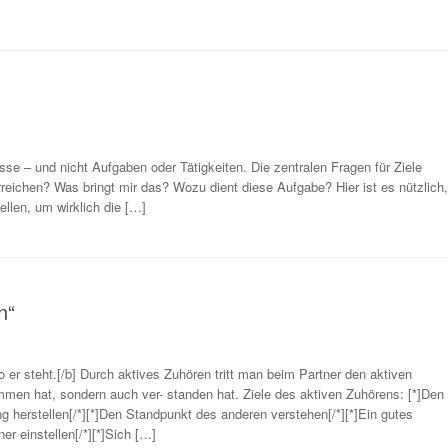
se – und nicht Aufgaben oder Tätigkeiten. Die zentralen Fragen für Ziele
rreichen? Was bringt mir das? Wozu dient diese Aufgabe? Hier ist es nützlich,
llen, um wirklich die […]
n“
 er steht.[/b] Durch aktives Zuhören tritt man beim Partner den aktiven
men hat, sondern auch ver- standen hat. Ziele des aktiven Zuhörens: [*]Den
g herstellen[/*][*]Den Standpunkt des anderen verstehen[/*][*]Ein gutes
r einstellen[/*][*]Sich […]