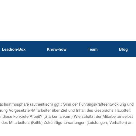
Leadion-Box
Know-how
Team
Blog
ächsatmosphäre (authentisch) ggf.: Sinn der Führungskräfteentwicklung und
ung Vorgesetzter/Mitarbeiter über Ziel und Inhalt des Gesprächs Hauptteil:
r diese konkrete Arbeit? (Stärken ankern) Wie schätzt der Mitarbeiter selbst
 des Mitarbeiters (Kritik) Zukünftige Erwartungen (Leistungen, Verhalten) an