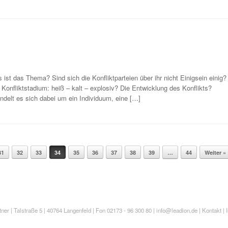
t das Thema? Sind sich die Konfliktparteien über ihr nicht Einigsein einig?
onfliktstadium: heiß – kalt – explosiv? Die Entwicklung des Konflikts?
Handelt es sich dabei um ein Individuum, eine […]
31
32
33
34
35
36
37
38
39
…
44
Weiter »
 | Talstraße 5 | 40764 Langenfeld | Fon 02173 - 96 300 80 |
info@leadion.de
|
Kontakt
|